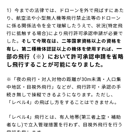
1
）今までの法律では、ドローンを外で飛ばすにあた
り、航空法や小型無人機等飛行禁止法等のドローン
に係る関係法令を全て理解したうえで、状況
(
特定飛
行に抵触する場合
)
により飛行許可承認申請が必要で
した。
そして今現在は、二等国家資格以上の資格を
一
有し、第二種機体認証以上の機体を使用すれば、
部の飛行（※）において許可承認申請を省略
し飛行することが可能になりました。
※「夜の飛行・対人対物の距離が
30m
未満・人口集
中地区・目視外飛行」などが、飛行許可・承認の手
続き無しで操縦できるようになります。ただし、
「レベル
4
」の飛ばし方をすることはできません。
「レベル
4
」飛行とは、有人地帯
(
第三者上空・補助
者なし
)
で立入管理措置を行わず、目視外飛行を行う