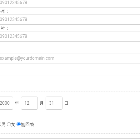
携帯：
会社：
年
月
日
男
女
無回答