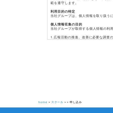
範を遵守します。
利用目的の特定
当社グループは、個人情報を取り扱う
個人情報収集の目的
当社グループが取得する個人情報の利
1.広報活動の推進、改善に必要な調査
2.当社グループの商品やサービス等を
3.その他上記に関連する事務処理等を
上記目的以外で利用する場合は、個人
共同利用
当社グループは、提供いただいた個人
す。共同して利用する個人情報の項目
（1）共同して利用する個人情報の項目
氏名、会社名、所属、電話番号、電
上記利用目的達成のために必要な項
（2）共同して利用する者の範囲
当社グループ各社
（3）管理責任を有する者
home
>
スクール
>
>
申し込み
マジオネットHD株式会社