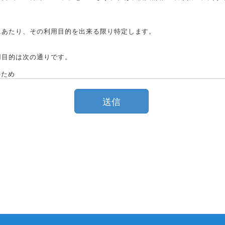
にあたり、その利用目的を出来る限り特定します。
用目的は次の通りです。
のため
案内するため
適切かつ円滑に行うため
送信
情報取得の際にあらかじめ明示します。
情報を、上記「2．個人情報収集の目的」の達成に必要な範囲で、当社グ
、利用範囲、および管理責任を有する者は次の通りです。
子メールアドレス等の連絡先等の
目