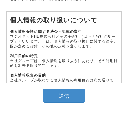
個人情報の取り扱いについて
個人情報保護に関する法令・規範の遵守
マジオネットHD株式会社とその子会社（以下「当社グルー
プ」といいます。）は、個人情報の取り扱いに関する法令、
国が定める指針、その他の規範を遵守します。
利用目的の特定
当社グループは、個人情報を取り扱うにあたり、その利用目
的を出来る限り特定します。
個人情報収集の目的
当社グループが取得する個人情報の利用目的は次の通りで
す。
送信
1.広報活動の推進、改善に必要な調査のため
2.当社グループの商品やサービス等を案内するため
3.その他上記に関連する事務処理等を適切かつ円滑に行うた
め
上記目的以外で利用する場合は、個人情報取得の際にあらか
じめ明示します。