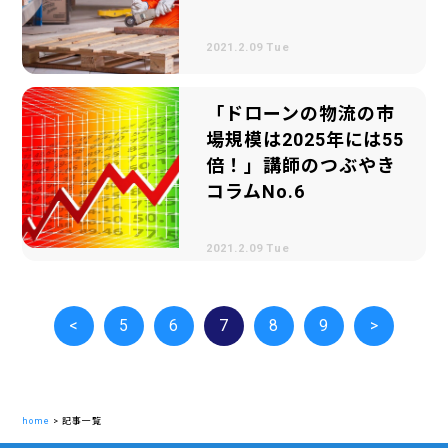
2021.2.09 Tue
「ドローンの物流の市
場規模は2025年には55
倍！」講師のつぶやき
コラムNo.6
2021.2.09 Tue
<
5
6
7
8
9
>
home
>
記事一覧