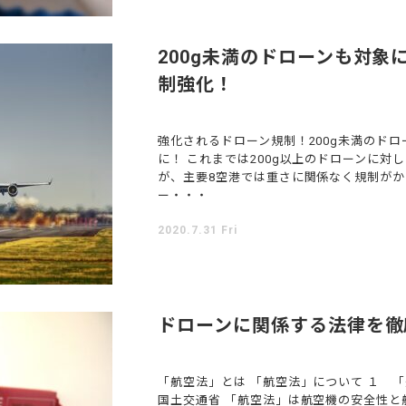
200g未満のドローンも対象
制強化！
強化されるドローン規制！200g未満のド
に！ これまでは200g以上のドローンに
が、主要8空港では重さに関係なく規制がかけ
ー・・・
2020.7.31 Fri
ドローンに関係する法律を徹
「航空法」とは 「航空法」について １ 
国土交通省 「航空法」は航空機の安全性