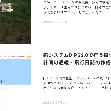
と待って！ ドローンは購入後、多くの機種
きますが、「室内では狭いから、自宅の庭
う人も多いはずです。 しかし、あなた・・
2023.12.09 Sat
新システムDIPS2.0で行
計画の通報・飛行日誌の
[ ドローン情報基盤システム（dips2.0）飛
交通省でDIPS2.0という新しいシステムの
用方法から大幅な変更となっていて、手続
た・・・
2023.3.07 Tue