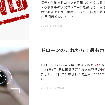
点検や測量でドローンを活用しやすくなる！
区や夜間等の状況でドローンを飛行させる
請が必要ですが、申請をしてから審査が終
10日間ほどかか・・・
2021.8.14 Sat
ドローンのこれから！最もホ
ドローンは2022年を境に大きく変わる
な
2021年3月9日に閣議決定された航空法
ました。 今回の公布された改正案は202
に・・・
2021.7.07 Wed