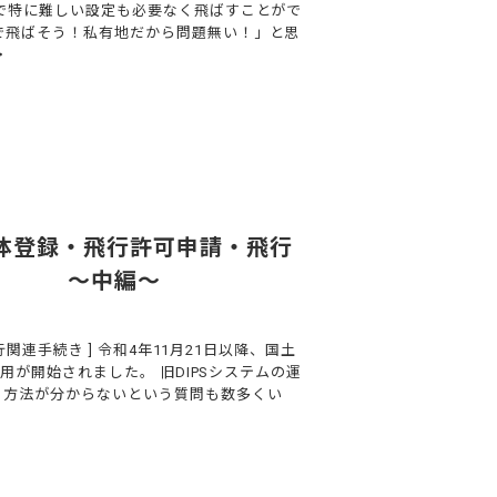
で特に難しい設定も必要なく飛ばすことがで
で飛ばそう！私有地だから問題無い！」と思
・
う機体登録・飛行許可申請・飛行
作成 ～中編～
行関連手続き ] 令和4年11月21日以降、国土
運用が開始されました。 旧DIPSシステムの運
き方法が分からないという質問も数多くい